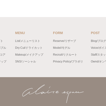
MENU
FORM
POST
プト
List/メニューリスト
Reserve/リザーブ
Blog/ブログ
バブル
Dry Cut/ドライカット
Model/モデル
Voice/ボイ
ンコア
Makeup/メイクアップ
Recruit/リクルート
Staff/スタ
トマップ
SNS/ソーシャル
Privacy Policy/プラポリ
Ownd/オ