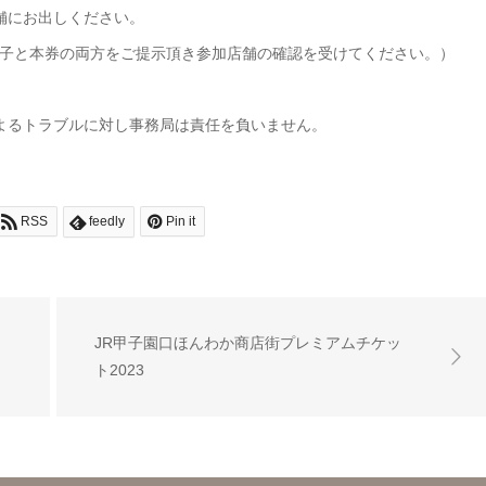
舗にお出しください。
子と本券の両方をご提示頂き参加店舗の確認を受けてください。）
よるトラブルに対し事務局は責任を負いません。
RSS
feedly
Pin it
JR甲子園口ほんわか商店街プレミアムチケッ
ト2023