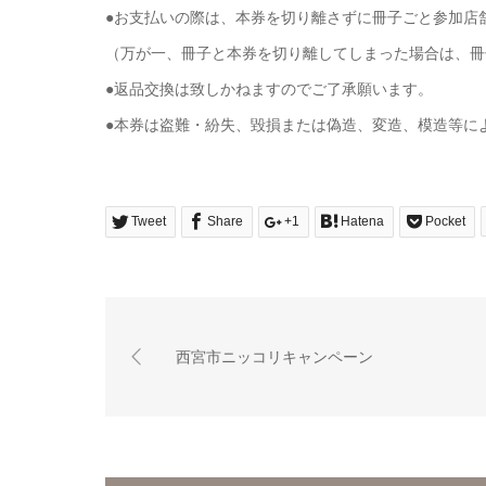
●お支払いの際は、本券を切り離さずに冊子ごと参加店
（万が一、冊子と本券を切り離してしまった場合は、冊
●返品交換は致しかねますのでご了承願います。
●本券は盗難・紛失、毀損または偽造、変造、模造等に
Tweet
Share
+1
Hatena
Pocket
西宮市ニッコリキャンペーン