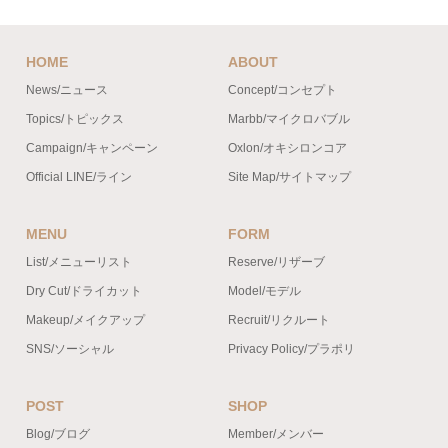
HOME
ABOUT
News/ニュース
Concept/コンセプト
Topics/トピックス
Marbb/マイクロバブル
Campaign/キャンペーン
Oxlon/オキシロンコア
Official LINE/ライン
Site Map/サイトマップ
MENU
FORM
List/メニューリスト
Reserve/リザーブ
Dry Cut/ドライカット
Model/モデル
Makeup/メイクアップ
Recruit/リクルート
SNS/ソーシャル
Privacy Policy/プラポリ
POST
SHOP
Blog/ブログ
Member/メンバー