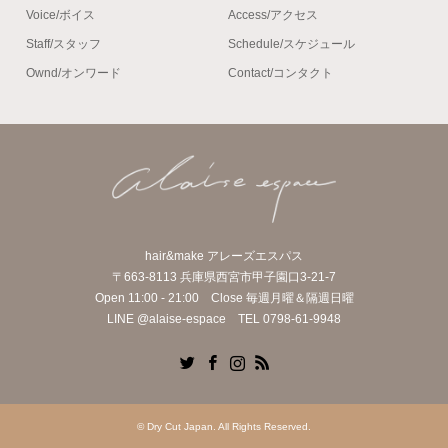
Voice/ボイス
Access/アクセス
Staff/スタッフ
Schedule/スケジュール
Ownd/オンワード
Contact/コンタクト
hair&make アレーズエスパス
〒663-8113 兵庫県西宮市甲子園口3-21-7
Open 11:00 - 21:00 Close 毎週月曜＆隔週日曜
LINE @alaise-espace TEL 0798-61-9948
Twitter
Facebook
Instagram
RSS
©
Dry Cut Japan
. All Rights Reserved.