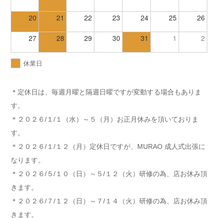
20
21
22
23
24
25
26
27
28
29
30
31
1
2
休業日
＊定休日は、毎週月曜と隔週日曜ですが変動する場合もありま
す。
＊２０２６/１/１（水）～５（月）お正月休みを頂いておりま
す。
＊２０２６/１/１２（月）定休日ですが、MURAO 成人式出張に
なります。
＊２０２６/５/１０（日）～５/１２（火）研修の為、店お休み頂
きます。
＊２０２６/７/１２（日）～７/１４（火）研修の為、店お休み頂
きます。