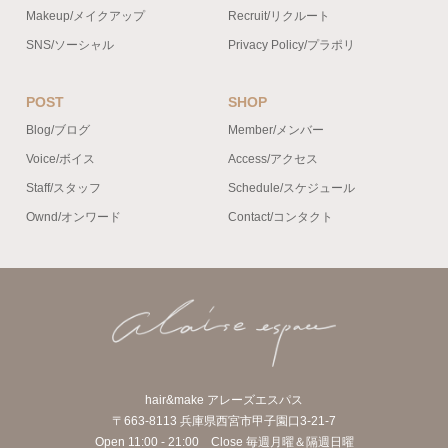
Makeup/メイクアップ
Recruit/リクルート
SNS/ソーシャル
Privacy Policy/プラポリ
POST
SHOP
Blog/ブログ
Member/メンバー
Voice/ボイス
Access/アクセス
Staff/スタッフ
Schedule/スケジュール
Ownd/オンワード
Contact/コンタクト
hair&make アレーズエスパス
〒663-8113 兵庫県西宮市甲子園口3-21-7
Open 11:00 - 21:00 Close 毎週月曜＆隔週日曜