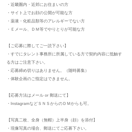
・近畿圏内・近郊にお住まいの方
・サイト上でお顔の公開が可能な方
・薬液・化粧品類等のアレルギーでない方
・Ｅメール、ＤＭ等でやりとりが可能な方
【ご応募に際してご一読下さい】
・すでにタレント事務所に所属している方で契約内容に抵触す
る方はご注意下さい。
・応募締め切りはありません。（随時募集）
・体験企画のご指定はできません。
【応募方法はメール or 郵送にて】
・InstagramなどＳＮＳからのＤＭからも可。
【写真二枚、全身（無帽）上半身（顔）を添付】
・現像写真の場合、郵送にてご応募下さい。