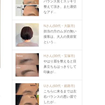
バランス良くスッキリ
整えて頂き、また適切
なアド...
Nさん
(50代・大阪市)
担当の方のムダの無い
接客は、大人の美容室
という...
Hさん
(30代・宝塚市)
やはり眉を整えると目
鼻立ちもはっきりして
印象が...
Uさん
(60代・姫路市)
こちらに来るまでは左
考
右バランスの悪い眉で
したが...