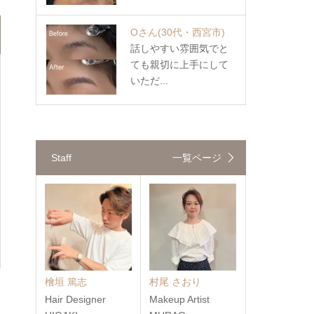
Oさん
(30代・西宮市)
話しやすい雰囲気でと
ても親切に上手にして
いただ...
Staff
一覧ページ
檜垣 篤志
村尾 さおり
Hair Designer
Makeup Artist