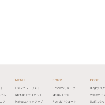
MENU
FORM
POST
プト
List/メニューリスト
Reserve/リザーブ
Blog/ブログ
バブル
Dry Cut/ドライカット
Model/モデル
Voice/ボイ
ンコア
Makeup/メイクアップ
Recruit/リクルート
Staff/スタ