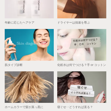
年齢に応じたヘアケア
ドライヤーは拙速を尊ぶ
肌タイプ診断
化粧水は何でつける？手 or コットン
ホームカラーで髪が真っ黒に
寝ぐせ‥どうすれば直る？