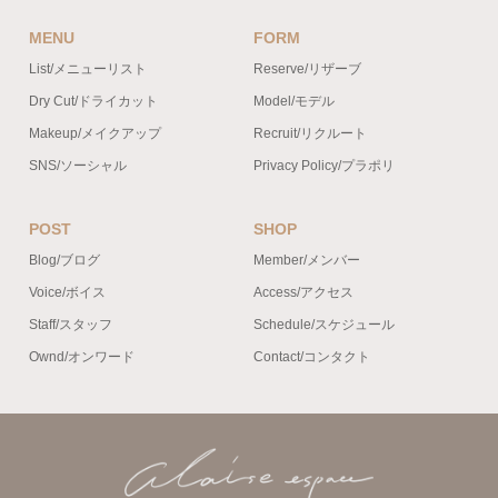
MENU
FORM
List/メニューリスト
Reserve/リザーブ
Dry Cut/ドライカット
Model/モデル
Makeup/メイクアップ
Recruit/リクルート
SNS/ソーシャル
Privacy Policy/プラポリ
POST
SHOP
Blog/ブログ
Member/メンバー
Voice/ボイス
Access/アクセス
Staff/スタッフ
Schedule/スケジュール
Ownd/オンワード
Contact/コンタクト