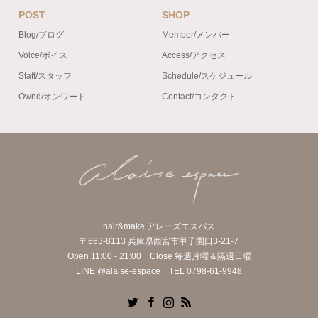
POST
SHOP
Blog/ブログ
Member/メンバー
Voice/ボイス
Access/アクセス
Staff/スタッフ
Schedule/スケジュール
Ownd/オンワード
Contact/コンタクト
hair&make アレーズエスパス
〒663-8113 兵庫県西宮市甲子園口3-21-7
Open 11:00 - 21:00 Close 毎週月曜＆隔週日曜
LINE @alaise-espace TEL 0798-61-9948
Twitter
Facebook
Instagram
RSS