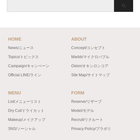
HOME
ABOUT
News/ニュース
Concept/コンセプト
Topics/トピックス
Marbb/マイクロバブル
Campaign/キャンペーン
Oxlon/オキシロンコア
Official LINE/ライン
Site Map/サイトマップ
MENU
FORM
List/メニューリスト
Reserve/リザーブ
Dry Cut/ドライカット
Model/モデル
Makeup/メイクアップ
Recruit/リクルート
SNS/ソーシャル
Privacy Policy/プラポリ