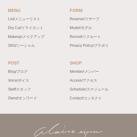
MENU
FORM
List/メニューリスト
Reserve/リザーブ
Dry Cut/ドライカット
Model/モデル
Makeup/メイクアップ
Recruit/リクルート
SNS/ソーシャル
Privacy Policy/プラポリ
POST
SHOP
Blog/ブログ
Member/メンバー
Voice/ボイス
Access/アクセス
Staff/スタッフ
Schedule/スケジュール
Ownd/オンワード
Contact/コンタクト