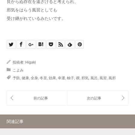
良からぬ存在を遠ざけると考えられ、
邪気をはらう風習としても
受け継がれているみたいです。
投稿者:
Higaki
こよみ
予防
,
健康
,
全身
,
冬至
,
効果
,
幸運
,
柚子
,
禊
,
邪気
,
風呂
,
風習
,
風邪
関連記事