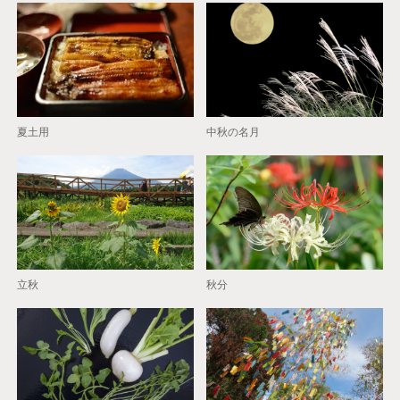
夏土用
中秋の名月
立秋
秋分