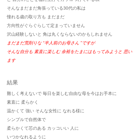
そんなまだまだ角張っている30代の私は
憧れる歳の取り方も まだまだ
方向性がぐらぐらして定まっていません
沢山経験しないと 角は丸くならないのかもしれません
まだまだ荒削りな “半人前のお母さん ”ですが
そんな自分も 素直に楽しむ 余裕をたまにはもってみようと 思い
ます
結果
難しく考えないで 毎日を楽しむ自由な母を今はお手本に
素直に 柔らかく
温かくて 強い そんな女性に なれる様に
シンプルで自然体で
柔らかくて芯のある カッコいい 人に
いつかなれるように