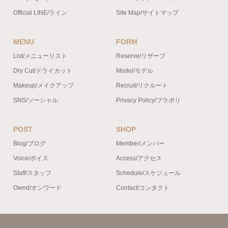
Official LINE/ライン
Site Map/サイトマップ
MENU
FORM
List/メニューリスト
Reserve/リザーブ
Dry Cut/ドライカット
Model/モデル
Makeup/メイクアップ
Recruit/リクルート
SNS/ソーシャル
Privacy Policy/プラポリ
POST
SHOP
Blog/ブログ
Member/メンバー
Voice/ボイス
Access/アクセス
Staff/スタッフ
Schedule/スケジュール
Ownd/オンワード
Contact/コンタクト