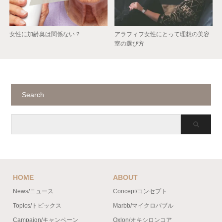
女性に加齢臭は関係ない？
アラフィフ女性にとって理想の美容
室の選び方
Search
HOME
ABOUT
News/ニュース
Concept/コンセプト
Topics/トピックス
Marbb/マイクロバブル
Campaign/キャンペーン
Oxlon/オキシロンコア