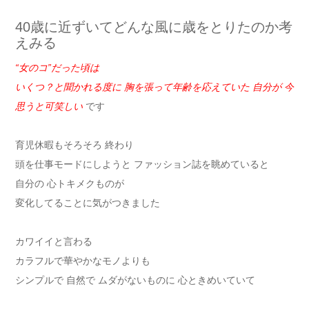
40歳に近ずいてどんな風に歳をとりたのか考
えみる
“女のコ”だった頃は
いくつ？と聞かれる度に 胸を張って年齢を応えていた 自分が 今
思うと可笑しい
です
育児休暇もそろそろ 終わり
頭を仕事モードにしようと ファッション誌を眺めていると
自分の 心トキメクものが
変化してることに気がつきました
カワイイと言わる
カラフルで華やかなモノよりも
シンプルで 自然で ムダがないものに 心ときめいていて