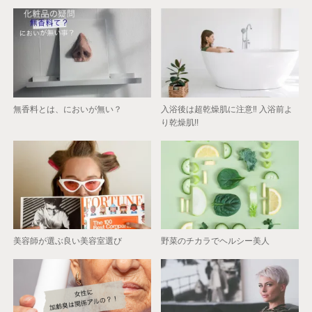
無香料とは、においが無い？
入浴後は超乾燥肌に注意‼︎ 入浴前よ
り乾燥肌!!
美容師が選ぶ良い美容室選び
野菜のチカラでヘルシー美人