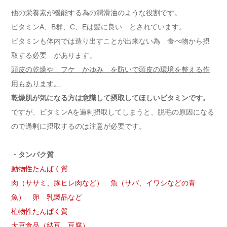
他の栄養素が機能する為の潤滑油のような役割です。
ビタミンA、B群、C、Eは髪に良い とされています。
ビタミンも体内では造り出すことが出来ない為 食べ物から摂
取する必要 があります。
頭皮の乾燥や フケ かゆみ を防いで頭皮の環境を整える作
用もあります。
乾燥肌が気になる方は意識して摂取してほしいビタミンです。
ですが、ビタミンAを過剰摂取してしまうと、脱毛の原因になる
ので過剰に摂取するのは注意が必要です。
・タンパク質
動物性たんぱく質
肉（ササミ、豚ヒレ肉など） 魚（サバ、イワシなどの青
魚） 卵 乳製品など
植物性たんぱく質
大豆食品（納豆、豆腐）