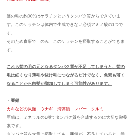
髪の毛の約90%はケラチンというタンパク質からできていま
す。このケラチンは体内で生成できない必須アミノ酸の1つで
す。
そのため食事で のみ このケラチンを摂取することができま
す。
これら髪の毛の元となるタンパク質が不足してしまうと、髪の
毛は細くなり薄毛や抜け毛につながるだけでなく、色素も薄く
なることから白髪が増加してしまう可能性があります。
・亜鉛
カキなどの貝類 ウナギ 海藻類 レバー クルミ
亜鉛は、ミネラルの1種でタンパク質を合成するのに大切な栄養
素です。
タンパク質を大量に摂取しても、亜鉛が 不足していると 髪