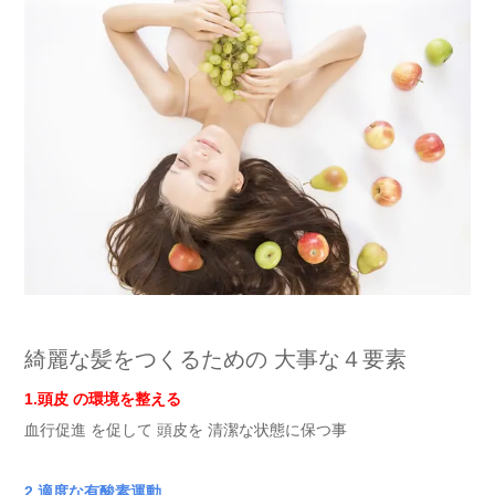
綺麗な髪をつくるための 大事な４要素
1.頭皮 の環境を整える
血行促進 を促して 頭皮を 清潔な状態に保つ事
2.適度な有酸素運動