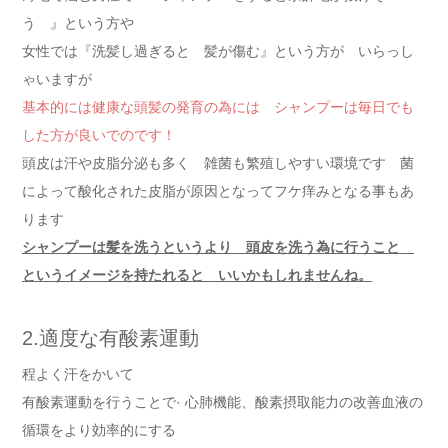
う 』という方や
女性では『洗髪し過ぎると 髪が傷む』という方が いらっし
ゃいますが
基本的には健康な頭髪の発育の為には シャンプーは毎日でも
した方が良いでのです！
頭皮は汗や皮脂分泌も多く 雑菌も繁殖しやすい環境です 菌
によって酸化された皮脂が原因となってフケ痒みとなる事もあ
ります
シャンプーは髪を洗うというより 頭皮を洗う為に行うこと
というイメージを持たれると いいかもしれませんね。
2.適度な有酸素運動
程よく汗をかいて
有酸素運動を行うことで· 心肺機能、酸素摂取能力の改善血液の
循環をより効率的にする