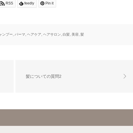
RSS
feedly
Pin it
ャンプー
,
パーマ
,
ヘアケア
,
ヘアサロン
,
白髪
,
美容
,
髪
髪についての質問2