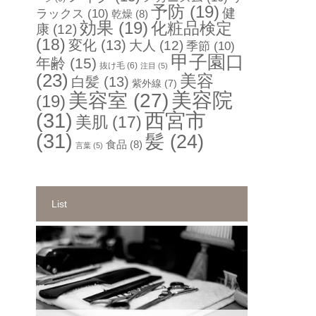
予防
(19)
健
ラックス
(10)
乾燥
(8)
効果
(19)
化粧品検定
康
(12)
(18)
変化
(13)
大人
(12)
季節
(10)
甲子園口
年齢
(15)
抜け毛
(6)
注目
(5)
(23)
美容
白髪
(13)
紫外線
(7)
美容院
美容室
(27)
(19)
(31)
西宮市
美肌
(17)
(31)
髪
(24)
食品
(8)
言葉
(5)
List