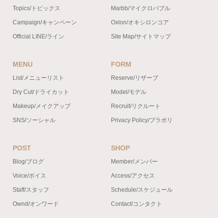
Topics/トピックス
Marbb/マイクロバブル
Campaign/キャンペーン
Oxlon/オキシロンコア
Official LINE/ライン
Site Map/サイトマップ
MENU
FORM
List/メニューリスト
Reserve/リザーブ
Dry Cut/ドライカット
Model/モデル
Makeup/メイクアップ
Recruit/リクルート
SNS/ソーシャル
Privacy Policy/プラポリ
POST
SHOP
Blog/ブログ
Member/メンバー
Voice/ボイス
Access/アクセス
Staff/スタッフ
Schedule/スケジュール
Ownd/オンワード
Contact/コンタクト