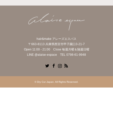
hair&make アレーズエスパス
〒663-8113 兵庫県西宮市甲子園口3-21-7
Open 11:00 - 21:00 Close 毎週月曜＆隔週日曜
LINE @alaise-espace TEL 0798-61-9948
Twitter
Facebook
Instagram
RSS
©
Dry Cut Japan
. All Rights Reserved.