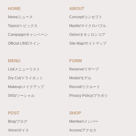
HOME
ABOUT
News/ニュース
Concept/コンセプト
Topics/トピックス
Marbb/マイクロバブル
Campaign/キャンペーン
Oxlon/オキシロンコア
Official LINE/ライン
Site Map/サイトマップ
MENU
FORM
List/メニューリスト
Reserve/リザーブ
Dry Cut/ドライカット
Model/モデル
Makeup/メイクアップ
Recruit/リクルート
SNS/ソーシャル
Privacy Policy/プラポリ
POST
SHOP
Blog/ブログ
Member/メンバー
Voice/ボイス
Access/アクセス