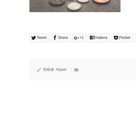
Tweet
Share
+1
Hatena
Pocket
投稿者:
Higaki