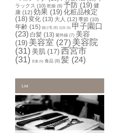
予防
(19)
健
ラックス
(10)
乾燥
(8)
効果
(19)
化粧品検定
康
(12)
(18)
変化
(13)
大人
(12)
季節
(10)
甲子園口
年齢
(15)
抜け毛
(6)
注目
(5)
(23)
美容
白髪
(13)
紫外線
(7)
美容院
美容室
(27)
(19)
(31)
西宮市
美肌
(17)
(31)
髪
(24)
食品
(8)
言葉
(5)
List