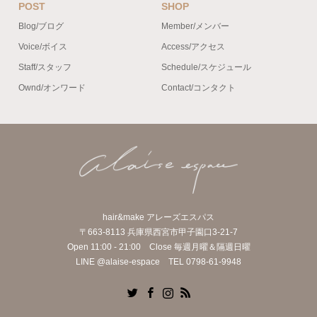
POST
SHOP
Blog/ブログ
Member/メンバー
Voice/ボイス
Access/アクセス
Staff/スタッフ
Schedule/スケジュール
Ownd/オンワード
Contact/コンタクト
hair&make アレーズエスパス
〒663-8113 兵庫県西宮市甲子園口3-21-7
Open 11:00 - 21:00 Close 毎週月曜＆隔週日曜
LINE @alaise-espace TEL 0798-61-9948
Twitter
Facebook
Instagram
RSS