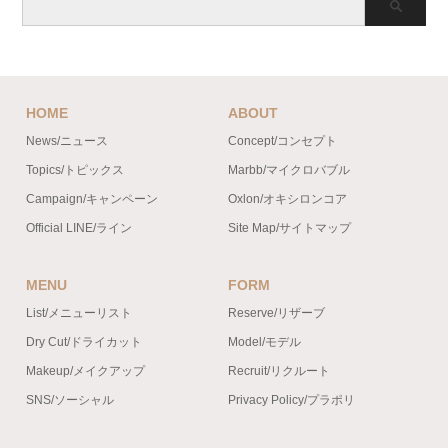
HOME
ABOUT
News/ニュース
Concept/コンセプト
Topics/トピックス
Marbb/マイクロバブル
Campaign/キャンペーン
Oxlon/オキシロンコア
Official LINE/ライン
Site Map/サイトマップ
MENU
FORM
List/メニューリスト
Reserve/リザーブ
Dry Cut/ドライカット
Model/モデル
Makeup/メイクアップ
Recruit/リクルート
SNS/ソーシャル
Privacy Policy/プラポリ