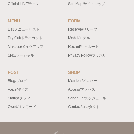
Official LINE/ライン
Site Map/サイトマップ
MENU
FORM
List/メニューリスト
Reserve/リザーブ
Dry Cut/ドライカット
Model/モデル
Makeup/メイクアップ
Recruit/リクルート
SNS/ソーシャル
Privacy Policy/プラポリ
POST
SHOP
Blog/ブログ
Member/メンバー
Voice/ボイス
Access/アクセス
Staff/スタッフ
Schedule/スケジュール
Ownd/オンワード
Contact/コンタクト