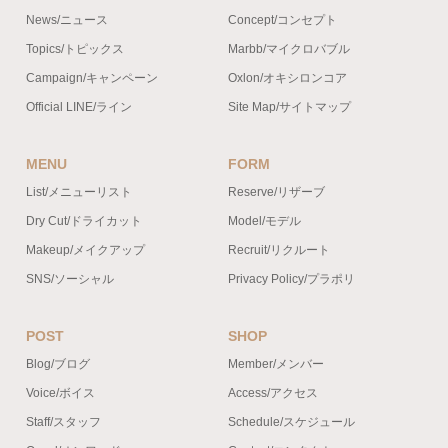
News/ニュース
Concept/コンセプト
Topics/トピックス
Marbb/マイクロバブル
Campaign/キャンペーン
Oxlon/オキシロンコア
Official LINE/ライン
Site Map/サイトマップ
MENU
FORM
List/メニューリスト
Reserve/リザーブ
Dry Cut/ドライカット
Model/モデル
Makeup/メイクアップ
Recruit/リクルート
SNS/ソーシャル
Privacy Policy/プラポリ
POST
SHOP
Blog/ブログ
Member/メンバー
Voice/ボイス
Access/アクセス
Staff/スタッフ
Schedule/スケジュール