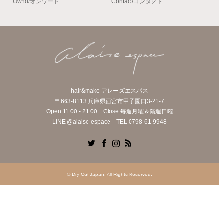
Ownd/オンワード
Contact/コンタクト
hair&make アレーズエスパス
〒663-8113 兵庫県西宮市甲子園口3-21-7
Open 11:00 - 21:00 Close 毎週月曜＆隔週日曜
LINE @alaise-espace TEL 0798-61-9948
Twitter
Facebook
Instagram
RSS
©
Dry Cut Japan
. All Rights Reserved.