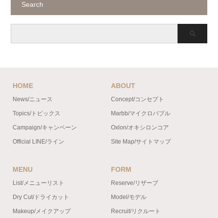
Search
HOME
ABOUT
News/ニュース
Concept/コンセプト
Topics/トピックス
Marbb/マイクロバブル
Campaign/キャンペーン
Oxlon/オキシロンコア
Official LINE/ライン
Site Map/サイトマップ
MENU
FORM
List/メニューリスト
Reserve/リザーブ
Dry Cut/ドライカット
Model/モデル
Makeup/メイクアップ
Recruit/リクルート