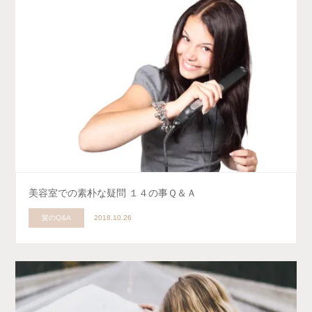
美容室での素朴な疑問 １４の事Ｑ＆Ａ
髪のQ&A
2018.10.26