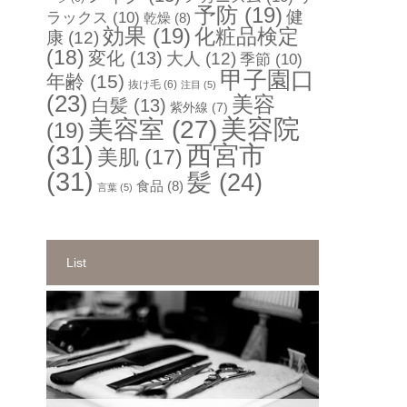
予防
(19)
健
ラックス
(10)
乾燥
(8)
効果
(19)
化粧品検定
康
(12)
(18)
変化
(13)
大人
(12)
季節
(10)
甲子園口
年齢
(15)
抜け毛
(6)
注目
(5)
(23)
美容
白髪
(13)
紫外線
(7)
美容院
美容室
(27)
(19)
(31)
西宮市
美肌
(17)
(31)
髪
(24)
食品
(8)
言葉
(5)
List