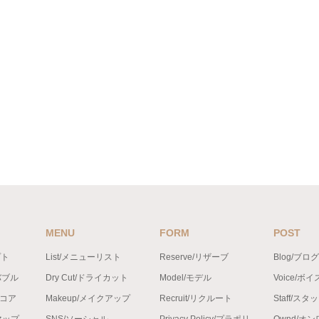
MENU
FORM
POST
プト
List/メニューリスト
Reserve/リザーブ
Blog/ブログ
バブル
Dry Cut/ドライカット
Model/モデル
Voice/ボイ
ンコア
Makeup/メイクアップ
Recruit/リクルート
Staff/スタ
トマップ
SNS/ソーシャル
Privacy Policy/プラポリ
Ownd/オ