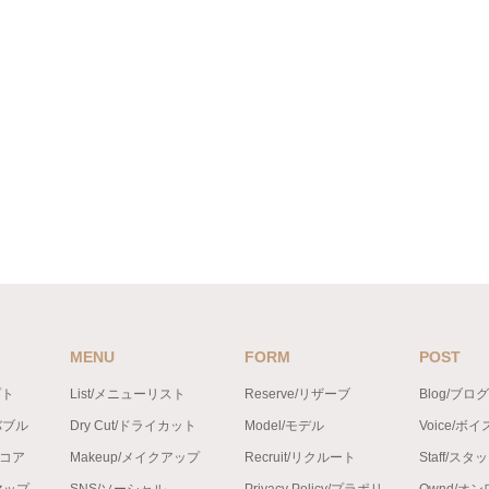
MENU
FORM
POST
プト
List/メニューリスト
Reserve/リザーブ
Blog/ブログ
バブル
Dry Cut/ドライカット
Model/モデル
Voice/ボイ
ンコア
Makeup/メイクアップ
Recruit/リクルート
Staff/スタ
トマップ
SNS/ソーシャル
Privacy Policy/プラポリ
Ownd/オ