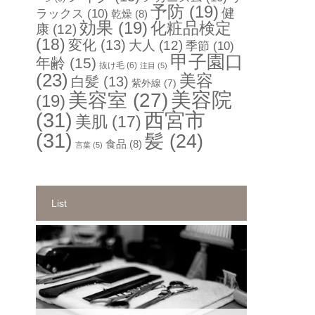
予防
(19)
健
ラックス
(10)
乾燥
(8)
効果
(19)
化粧品検定
康
(12)
(18)
変化
(13)
大人
(12)
季節
(10)
甲子園口
年齢
(15)
抜け毛
(6)
注目
(5)
(23)
美容
白髪
(13)
紫外線
(7)
美容院
美容室
(27)
(19)
(31)
西宮市
美肌
(17)
(31)
髪
(24)
食品
(8)
言葉
(5)
List