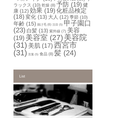
予防
(19)
健
ラックス
(10)
乾燥
(8)
効果
(19)
化粧品検定
康
(12)
(18)
変化
(13)
大人
(12)
季節
(10)
甲子園口
年齢
(15)
抜け毛
(6)
注目
(5)
(23)
美容
白髪
(13)
紫外線
(7)
美容院
美容室
(27)
(19)
(31)
西宮市
美肌
(17)
(31)
髪
(24)
食品
(8)
言葉
(5)
List