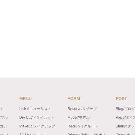
MENU
FORM
POST
プト
List/メニューリスト
Reserve/リザーブ
Blog/ブログ
バブル
Dry Cut/ドライカット
Model/モデル
Voice/ボイ
ンコア
Makeup/メイクアップ
Recruit/リクルート
Staff/スタ
トマップ
SNS/ソーシャル
Privacy Policy/プラポリ
Ownd/オ