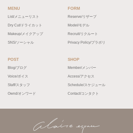
MENU
FORM
List/メニューリスト
Reserve/リザーブ
Dry Cut/ドライカット
Model/モデル
Makeup/メイクアップ
Recruit/リクルート
SNS/ソーシャル
Privacy Policy/プラポリ
POST
SHOP
Blog/ブログ
Member/メンバー
Voice/ボイス
Access/アクセス
Staff/スタッフ
Schedule/スケジュール
Ownd/オンワード
Contact/コンタクト