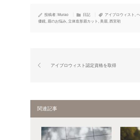
投稿者:
Murao
日記
アイブロウィスト
,
優鏡
,
眉のお悩み
,
立体造形眉カット
,
美眉
,
西宮初
アイブロウィスト認定資格を取得
関連記事