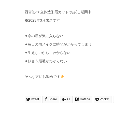
西宮初の”立体造形眉カット”お試し期間中
※2023年3月末迄です
⚫︎今の眉が気に入らない
⚫︎毎日の眉メイクに時間がかかってしまう
⚫︎生えないから…わからない
⚫︎似合う眉毛がわからない
そんな方にお勧めです
Tweet
Share
+1
Hatena
Pocket