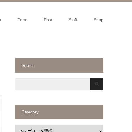
u
Form
Post
Staff
Shop
Search
Category