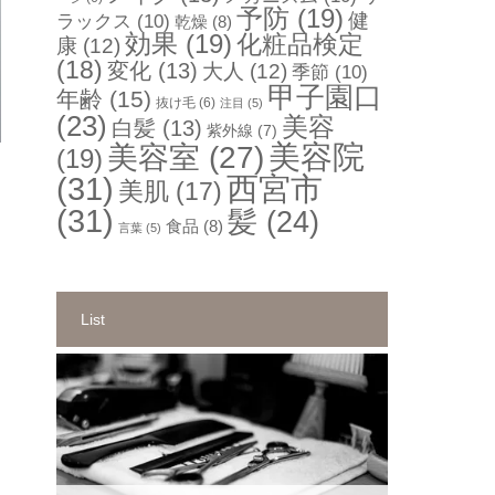
予防
(19)
健
ラックス
(10)
乾燥
(8)
効果
(19)
化粧品検定
康
(12)
(18)
変化
(13)
大人
(12)
季節
(10)
甲子園口
年齢
(15)
抜け毛
(6)
注目
(5)
(23)
美容
白髪
(13)
紫外線
(7)
美容院
美容室
(27)
(19)
(31)
西宮市
美肌
(17)
(31)
髪
(24)
食品
(8)
言葉
(5)
List