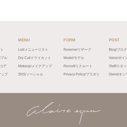
MENU
FORM
POST
プト
List/メニューリスト
Reserve/リザーブ
Blog/ブログ
バブル
Dry Cut/ドライカット
Model/モデル
Voice/ボイ
ンコア
Makeup/メイクアップ
Recruit/リクルート
Staff/スタ
トマップ
SNS/ソーシャル
Privacy Policy/プラポリ
Ownd/オ