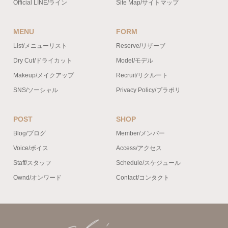
Official LINE/ライン
Site Map/サイトマップ
MENU
FORM
List/メニューリスト
Reserve/リザーブ
Dry Cut/ドライカット
Model/モデル
Makeup/メイクアップ
Recruit/リクルート
SNS/ソーシャル
Privacy Policy/プラポリ
POST
SHOP
Blog/ブログ
Member/メンバー
Voice/ボイス
Access/アクセス
Staff/スタッフ
Schedule/スケジュール
Ownd/オンワード
Contact/コンタクト