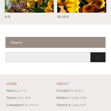
冬至
菊の節句
Search
HOME
ABOUT
News/ニュース
Concept/コンセプト
Topics/トピックス
Marbb/マイクロバブル
Campaign/キャンペーン
Oxlon/オキシロンコア