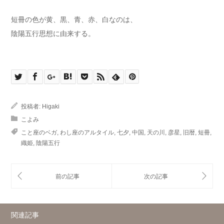
短冊の色が黄、黒、青、赤、白なのは、
陰陽五行思想に由来する。
投稿者:
Higaki
こよみ
こと座のベガ
,
わし座のアルタイル
,
七夕
,
中国
,
天の川
,
彦星
,
旧暦
,
短冊
,
織姫
,
陰陽五行
関連記事