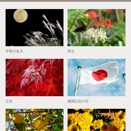
中秋の名月
秋分
立冬
建国記念の日